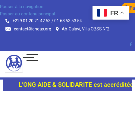
Passer à la navigation
Fa
FR
Passer au contenu principal
+229 01 20 21 42 53 / 01 68 53 53 54
contact@ongas.org
Ab-Calavi, Villa OBSS N°2
L’ONG AIDE & SOLIDARITE est accréditée au