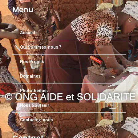
Menu
Accueil
Qui Sommes-nous ?
Nos Projets
Domaines
Photothèque
Nous Soutenir
Contactez-nous