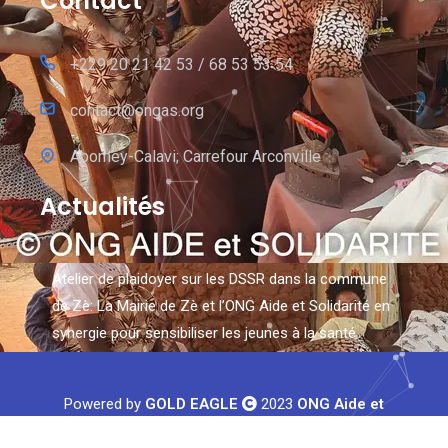
Contact
+229 20 21 42 53 / 68 53 53 54
contact@ongas.org
Abomey-Calavi; Carrefour Arconville
Actualités
Un
Re
Powered by
GOLD EAGLE
2023
ONG Aide et
Solidarité
.