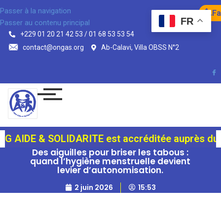
Passer à la navigation
Fa
FR
Passer au contenu principal
+229 01 20 21 42 53 / 01 68 53 53 54
contact@ongas.org
Ab-Calavi, Villa OBSS N°2
E & SOLIDARITE est accréditée auprès du Fonds Ve
Des aiguilles pour briser les tabous :
quand l’hygiène menstruelle devient
levier d’autonomisation.
2 juin 2026
15:53