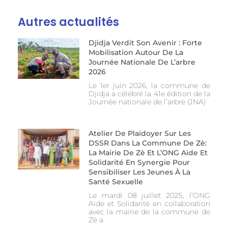
Autres actualités
Djidja Verdit Son Avenir : Forte
Mobilisation Autour De La
Journée Nationale De L’arbre
2026
Le 1er juin 2026, la commune de
Djidja a célébré la 41e édition de la
Journée nationale de l’arbre (JNA)
Atelier De Plaidoyer Sur Les
DSSR Dans La Commune De Zè:
La Mairie De Zè Et L’ONG Aide Et
Solidarité En Synergie Pour
Sensibiliser Les Jeunes À La
Santé Sexuelle
Le mardi 08 juillet 2025, l’ONG
Aide et Solidarité en collaboration
avec la mairie de la commune de
Zè a