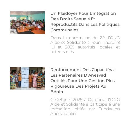
Un Plaidoyer Pour L’intégration
Des Droits Sexuels Et
Reproductifs Dans Les Politiques
Communales.
Dans la commune de Zè, l’ONG
Aide et Solidarité a réuni mardi 9
juillet 2025 autorités locales et
acteurs clés
Renforcement Des Capacités :
Les Partenaires D’Anesvad
Outillés Pour Une Gestion Plus
Rigoureuse Des Projets Au
Bénin
Ce 28 juin 2025 à Cotonou, l’ONG
Aide et Solidarité a participé à une
formation initiée par Fundación
Anesvad afin