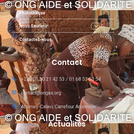
Photothèque
Nous Soutenir
Contactez-nous
Contact
+229 01 20 21 42 53 / 01 68 53 53 54
contact@ongas.org
Abomey-Calavi; Carrefour Arconville
Actualités