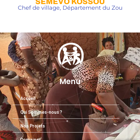
SÈMÈVO KOSSOU
Chef de village, Département du Zou
Menu
Accueil
Qui Sommes-nous ?
Nos Projets
Domaines