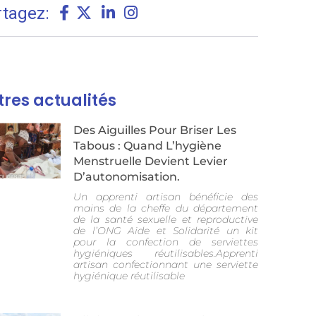
rtagez:
tres actualités
Des Aiguilles Pour Briser Les
Tabous : Quand L’hygiène
Menstruelle Devient Levier
D’autonomisation.
Un apprenti artisan bénéficie des
mains de la cheffe du département
de la santé sexuelle et reproductive
de l’ONG Aide et Solidarité un kit
pour la confection de serviettes
hygiéniques réutilisables.Apprenti
artisan confectionnant une serviette
hygiénique réutilisable