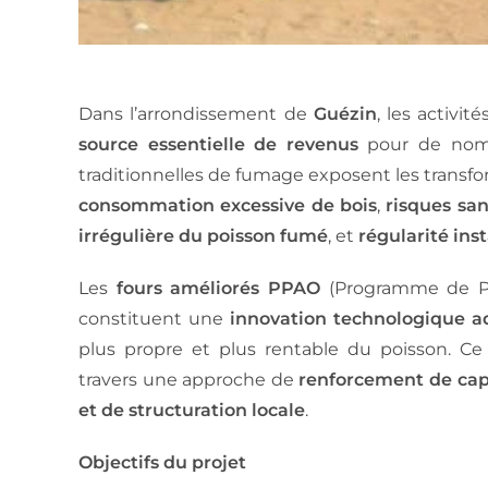
Dans l’arrondissement de
Guézin
, les activi
source essentielle de revenus
pour de nomb
traditionnelles de fumage exposent les transfor
consommation excessive de bois
,
risques san
irrégulière du poisson fumé
, et
régularité ins
Les
fours améliorés PPAO
(Programme de Pro
constituent une
innovation technologique a
plus propre et plus rentable du poisson. Ce 
travers une approche de
renforcement de capa
et de structuration locale
.
Objectifs du projet