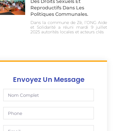
Des Droits Sexuels Et
Reproductifs Dans Les
Politiques Communales.
Dans la commune de Zè, l’ONG Aide
et Solidarité a réuni mardi 9 juillet
2025 autorités locales et acteurs clés
Envoyez Un Message