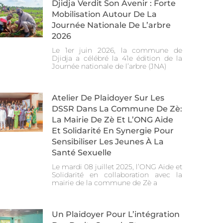
Djidja Verdit Son Avenir : Forte
Mobilisation Autour De La
Journée Nationale De L’arbre
2026
Le 1er juin 2026, la commune de
Djidja a célébré la 41e édition de la
Journée nationale de l’arbre (JNA)
Atelier De Plaidoyer Sur Les
DSSR Dans La Commune De Zè:
La Mairie De Zè Et L’ONG Aide
Et Solidarité En Synergie Pour
Sensibiliser Les Jeunes À La
Santé Sexuelle
Le mardi 08 juillet 2025, l’ONG Aide et
Solidarité en collaboration avec la
mairie de la commune de Zè a
Un Plaidoyer Pour L’intégration