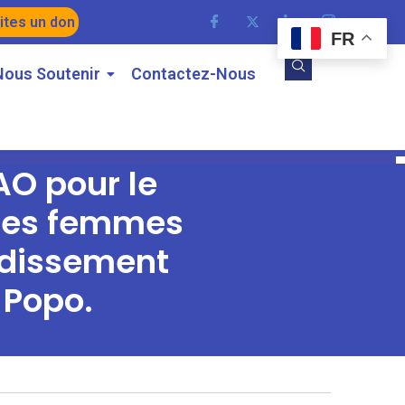
ites un don
FR
Nous Soutenir
Contactez-Nous
AO pour le
t accréditée auprès du Fonds Vert pour le Climat
 des femmes
ndissement
 Popo.