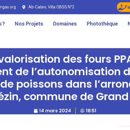
Fa
ngas.org
Ab-Calavi, Villa OBSS N°2
 ?
Nos Projets
Domaines
Photothèque
 valorisation des fours PP
L’ONG AIDE & SOLIDARITE es
nt de l’autonomisation
de poissons dans l’arro
zin, commune de Grand
14 mars 2024
18:51