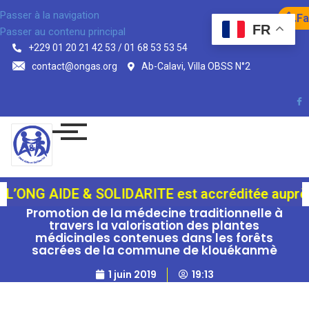
Passer à la navigation
Fa
FR
Passer au contenu principal
+229 01 20 21 42 53 / 01 68 53 53 54
contact@ongas.org
Ab-Calavi, Villa OBSS N°2
’ONG AIDE & SOLIDARITE est accréditée auprès du 
Promotion de la médecine traditionnelle à
travers la valorisation des plantes
médicinales contenues dans les forêts
sacrées de la commune de klouékanmè
1 juin 2019
19:13