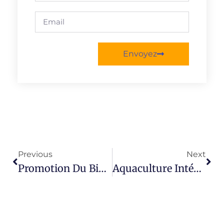
Envoyez
Previous
Next
Promotion Du Biogaz Amovible Pour La Cuisson, L’éclairage Et Le Maraîchage Dans La Commune De ZOGBODOMEY
Aquaculture Intégré À La Production Maraichère Et Séchage Solaire Dans Une Logique D’économie Circulaire Dans La Commune D’Athiémé