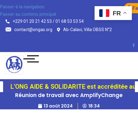
Passer à la navigation
Fa
FR
Passer au contenu principal
+229 01 20 21 42 53 / 01 68 53 53 54
contact@ongas.org
Ab-Calavi, Villa OBSS N°2
L’ONG AIDE & SOLIDARITE est accréditée auprès 
Réunion de travail avec AmplifyChange
13 août 2024
18:34