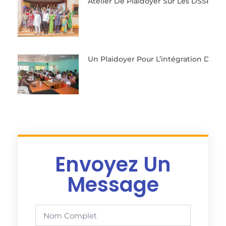
Atelier De Plaidoyer Sur Les DSSR Da
Le 
Un Plaidoyer Pour L’intégration Des 
Dan
Envoyez Un
Message