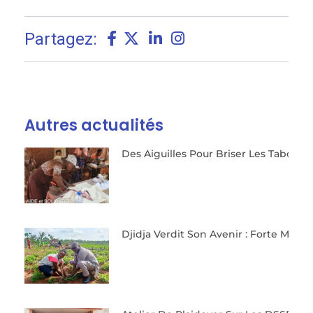
Partagez:
Autres actualités
Des Aiguilles Pour Briser Les Tabous 
Un 
con
Djidja Verdit Son Avenir : Forte Mobi
Le 